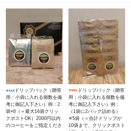
ドリップパック（贈答
ドリップパック（贈答
用：小袋に入れる個数を備
用：小袋に入れる個数を備
考に御記入下さい）例：2
考に御記入下さい）例：
袋×8（＝最大16袋クリッ
（1袋に2パック詰める）
クポストOK）2000円以内
✕5袋（＝合計ドリップが
のコーヒーをご指定くださ
10袋まで、クリックポスト