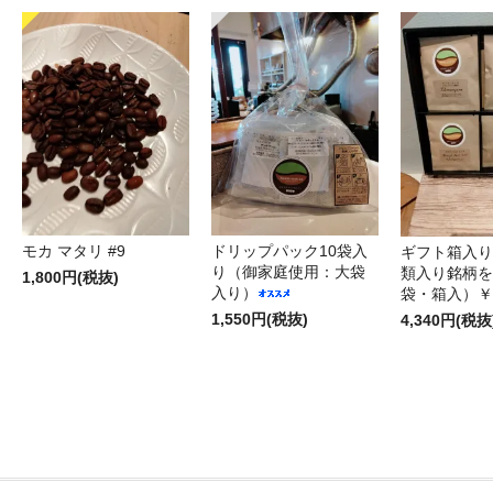
モカ マタリ #9
ドリップパック10袋入
ギフト箱入り
り（御家庭使用：大袋
類入り銘柄を
1,800円(税抜)
入り）
袋・箱入）￥4
1,550円(税抜)
4,340円(税抜