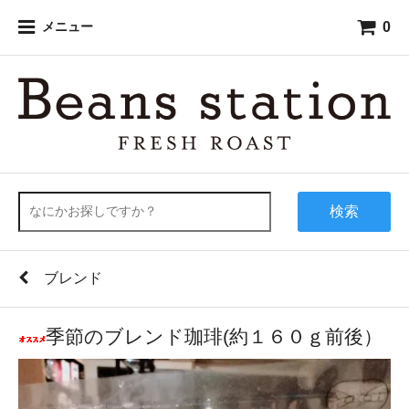
0
メニュー
検索
ブレンド
季節のブレンド珈琲(約１６０ｇ前後）