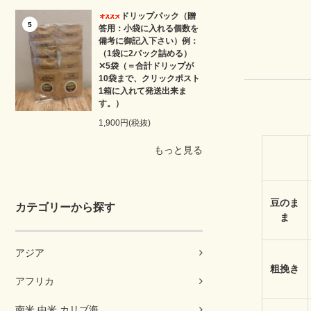
ドリップパック（贈
5
答用：小袋に入れる個数を
備考に御記入下さい）例：
（1袋に2パック詰める）
✕5袋（＝合計ドリップが
10袋まで、クリックポスト
1箱に入れて発送出来ま
す。）
1,900円(税抜)
もっと見る
豆のま
カテゴリーから探す
ま
アジア
粗挽き
アフリカ
南米 中米 カリブ海