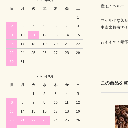
産地：ペルー
日
月
火
水
木
金
土
1
マイルドな苦
2
3
4
5
6
7
8
中南米特有の
9
10
11
12
13
14
15
おすすめの焙
16
17
18
19
20
21
22
23
24
25
26
27
28
29
30
31
2026年9月
この商品を買
日
月
火
水
木
金
土
1
2
3
4
5
6
7
8
9
10
11
12
13
14
15
16
17
18
19
20
21
22
23
24
25
26