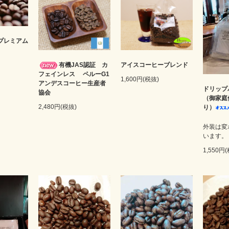
プレミアム
有機JAS認証 カ
アイスコーヒーブレンド
フェインレス ペルーG1
1,600円(税抜)
アンデスコーヒー生産者
ドリップ
協会
（御家庭
2,480円(税抜)
り）
外装は変
います。
1,550円