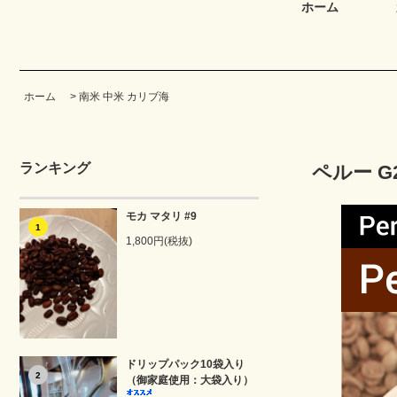
ホーム
ホーム
>
南米 中米 カリブ海
ランキング
ペルー 
モカ マタリ #9
1
1,800円(税抜)
ドリップパック10袋入り
2
（御家庭使用：大袋入り）