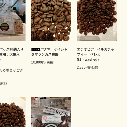
パック10袋入り
パナマ ゲイシャ
エチオピア イルガチャ
使用：大袋入
タマランカス農園
フィー ベレカ
G1（washed）
10,800円(税抜)
2,330円(税抜)
わる場合がござ
(税抜)