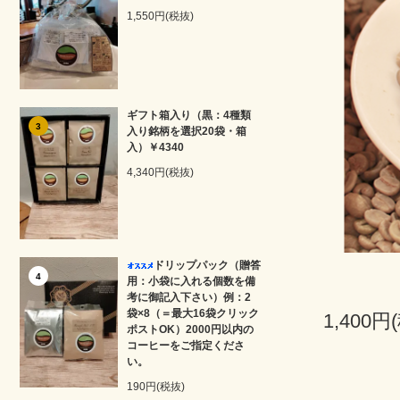
1,550円(税抜)
ギフト箱入り（黒：4種類
3
入り銘柄を選択20袋・箱
入）￥4340
4,340円(税抜)
ドリップパック（贈答
4
用：小袋に入れる個数を備
考に御記入下さい）例：2
袋×8（＝最大16袋クリック
1,400円
ポストOK）2000円以内の
コーヒーをご指定くださ
い。
190円(税抜)