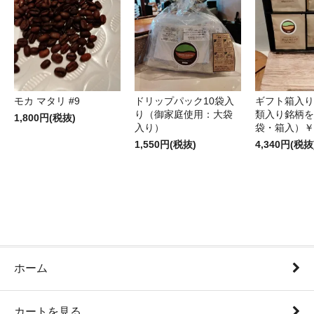
モカ マタリ #9
ドリップパック10袋入
ギフト箱入り
り（御家庭使用：大袋
類入り銘柄を
1,800円(税抜)
入り）
袋・箱入）￥4
1,550円(税抜)
4,340円(税抜
ホーム
カートを見る